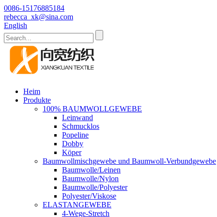
0086-15176885184
rebecca_xk@sina.com
English
Heim
Produkte
100% BAUMWOLLGEWEBE
Leinwand
Schmucklos
Popeline
Dobby
Köper
Baumwollmischgewebe und Baumwoll-Verbundgewebe
Baumwolle/Leinen
Baumwolle/Nylon
Baumwolle/Polyester
Polyester/Viskose
ELASTANGEWEBE
4-Wege-Stretch