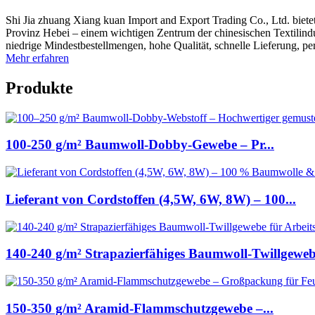
Shi Jia zhuang Xiang kuan Import and Export Trading Co., Ltd. bietet
Provinz Hebei – einem wichtigen Zentrum der chinesischen Textilindus
niedrige Mindestbestellmengen, hohe Qualität, schnelle Lieferung, pe
Mehr erfahren
Produkte
100-250 g/m² Baumwoll-Dobby-Gewebe – Pr...
Lieferant von Cordstoffen (4,5W, 6W, 8W) – 100...
140-240 g/m² Strapazierfähiges Baumwoll-Twillgewebe
150-350 g/m² Aramid-Flammschutzgewebe –...